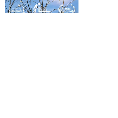
As inquietações do início de um novo
amor dão o tom para o single ‘Impetuosa
Atração’, da dupla Benji & Rita.post Com
sonoridade um tanto jazzística, a faixa
traz a interpretação cheia de
dramaticidade de Rita empanada pelos
arranjos criativos de Benji. Por Paula
Brasileiro (portal Leia Já)